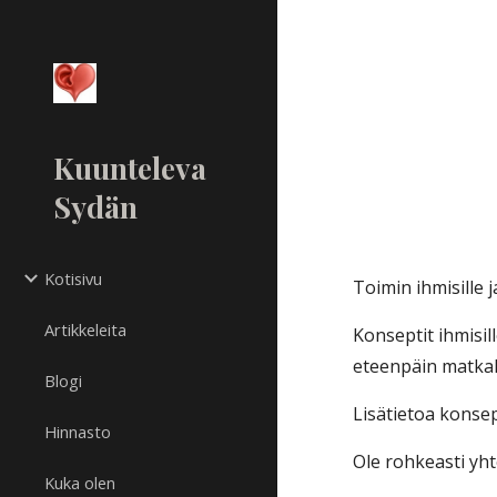
Sk
Kuunteleva
Sydän
Kotisivu
Toimin ihmisille j
Artikkeleita
Konseptit ihmisil
eteenpäin matkal
Blogi
Lisätietoa konsep
Hinnasto
Ole rohkeasti yht
Kuka olen