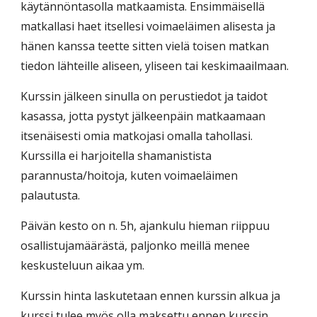
käytännöntasolla matkaamista. Ensimmäisellä
matkallasi haet itsellesi voimaeläimen alisesta ja
hänen kanssa teette sitten vielä toisen matkan
tiedon lähteille aliseen, yliseen tai keskimaailmaan.
Kurssin jälkeen sinulla on perustiedot ja taidot
kasassa, jotta pystyt jälkeenpäin matkaamaan
itsenäisesti omia matkojasi omalla tahollasi.
Kurssilla ei harjoitella shamanistista
parannusta/hoitoja, kuten voimaeläimen
palautusta.
Päivän kesto on n. 5h, ajankulu hieman riippuu
osallistujamäärästä, paljonko meillä menee
keskusteluun aikaa ym.
Kurssin hinta laskutetaan ennen kurssin alkua ja
kurssi tulee myös olla maksettu ennen kurssin